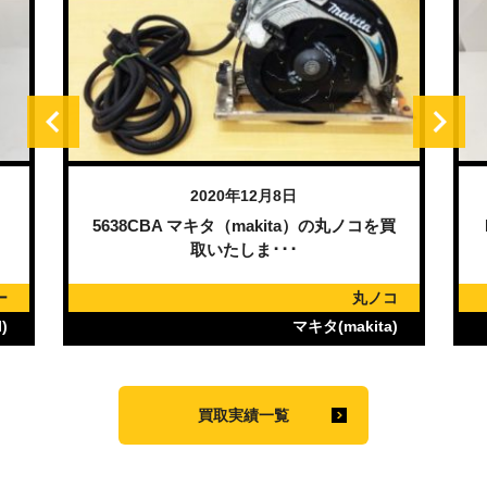
2020年12月8日
）
5638CBA マキタ（makita）の丸ノコを買
取いたしま･･･
ー
丸ノコ
)
マキタ(makita)
買取実績一覧