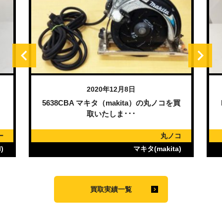
2020年12月8日
）
5638CBA マキタ（makita）の丸ノコを買
取いたしま･･･
ー
丸ノコ
)
マキタ(makita)
買取実績一覧