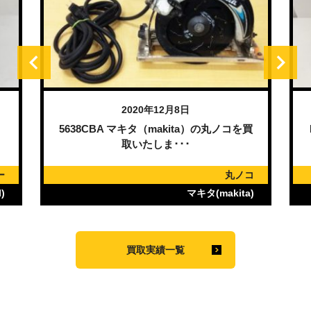
2020年12月8日
）
5638CBA マキタ（makita）の丸ノコを買
取いたしま･･･
ー
丸ノコ
)
マキタ(makita)
買取実績一覧