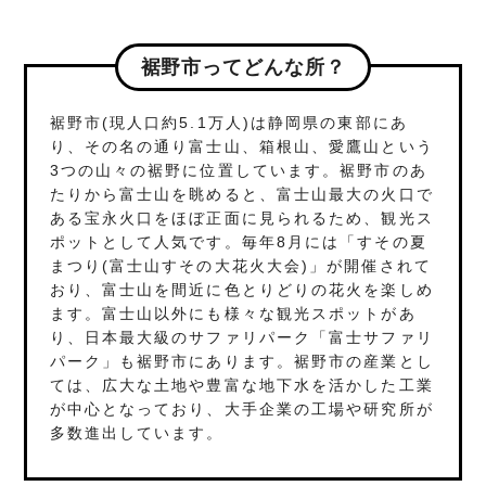
裾野市ってどんな所？
裾野市(現人口約5.1万人)は静岡県の東部にあ
り、その名の通り富士山、箱根山、愛鷹山という
3つの山々の裾野に位置しています。裾野市のあ
たりから富士山を眺めると、富士山最大の火口で
ある宝永火口をほぼ正面に見られるため、観光ス
ポットとして人気です。毎年8月には「すその夏
まつり(富士山すその大花火大会)」が開催されて
おり、富士山を間近に色とりどりの花火を楽しめ
ます。富士山以外にも様々な観光スポットがあ
り、日本最大級のサファリパーク「富士サファリ
パーク」も裾野市にあります。裾野市の産業とし
ては、広大な土地や豊富な地下水を活かした工業
が中心となっており、大手企業の工場や研究所が
多数進出しています。