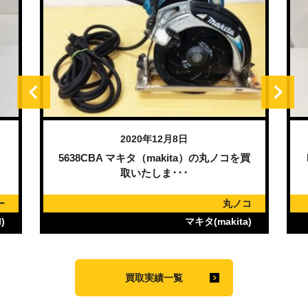
2020年12月8日
）
5638CBA マキタ（makita）の丸ノコを買
取いたしま･･･
ー
丸ノコ
)
マキタ(makita)
買取実績一覧