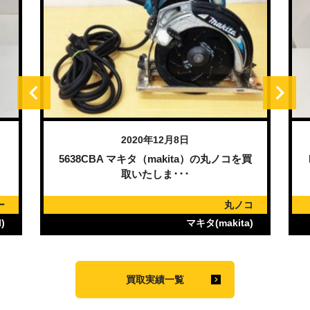
2020年12月8日
）
5638CBA マキタ（makita）の丸ノコを買
取いたしま･･･
ー
丸ノコ
)
マキタ(makita)
買取実績一覧