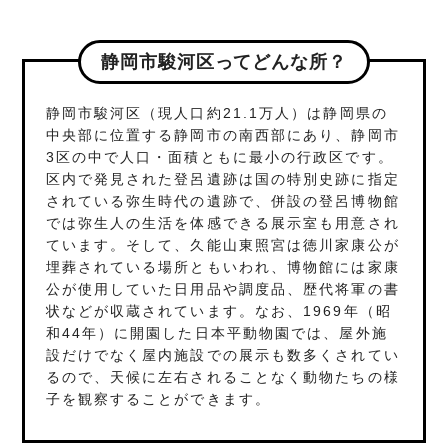
静岡市駿河区ってどんな所？
静岡市駿河区（現人口約21.1万人）は静岡県の
中央部に位置する静岡市の南西部にあり、静岡市
3区の中で人口・面積ともに最小の行政区です。
区内で発見された登呂遺跡は国の特別史跡に指定
されている弥生時代の遺跡で、併設の登呂博物館
では弥生人の生活を体感できる展示室も用意され
ています。そして、久能山東照宮は徳川家康公が
埋葬されている場所ともいわれ、博物館には家康
公が使用していた日用品や調度品、歴代将軍の書
状などが収蔵されています。なお、1969年（昭
和44年）に開園した日本平動物園では、屋外施
設だけでなく屋内施設での展示も数多くされてい
るので、天候に左右されることなく動物たちの様
子を観察することができます。