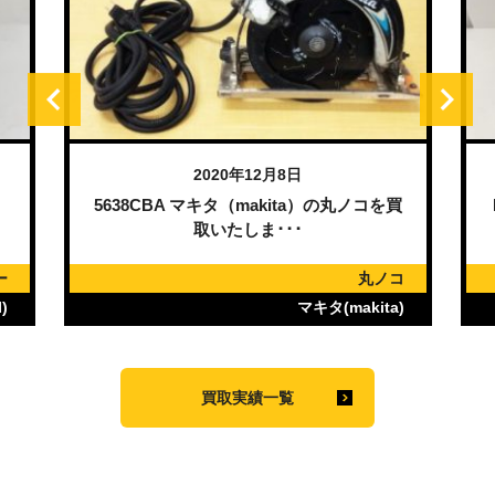
2020年12月8日
）
5638CBA マキタ（makita）の丸ノコを買
取いたしま･･･
ー
丸ノコ
)
マキタ(makita)
買取実績一覧