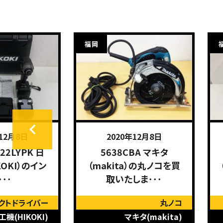
福岡
年12月8日
2020年12月8日
22LYPK 日
5638CBA マキタ
KOKI）のイン
（makita）の丸ノコを買
･･･
取いたしま･･･
クトドライバー
丸ノコ
機(HIKOKI)
マキタ(makita)