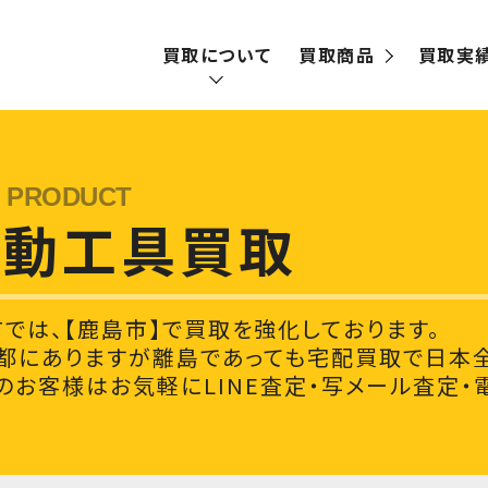
買取について
買取商品
買取実
買取の流れ
宅配買取
電動工具買取
出張買取
Tでは、【鹿島市】で買取を強化しております。
都にありますが離島であっても宅配買取で日本全
お客様はお気軽にLINE査定・写メール査定・