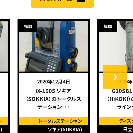
福岡
福岡
2020年12月4日
2020
iX-1005 ソキア
G10SB
ー
（SOKKIA）のトータルス
（HiKOK
テーション･･･
ライン
ー
トータルステーション
ディス
)
ソキア(SOKKIA)
日立工