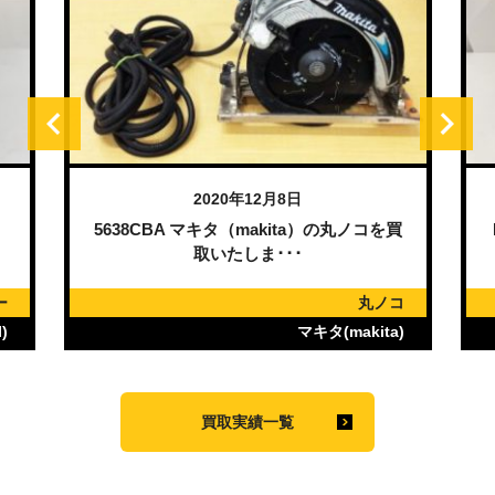
2020年12月8日
）
5638CBA マキタ（makita）の丸ノコを買
取いたしま･･･
ー
丸ノコ
)
マキタ(makita)
買取実績一覧