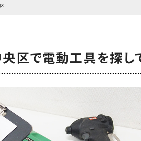
区
中央区で電動工具を
探し