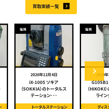
買取実績一覧
福岡
福岡
2020年12月4日
2020
iX-1005 ソキア
G10SB
ー
（SOKKIA）のトータルス
（HiKOK
テーション･･･
ライン
ー
トータルステーション
ディス