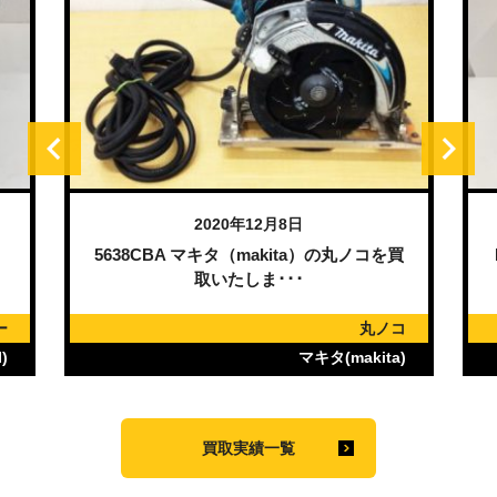
2020年12月8日
）
5638CBA マキタ（makita）の丸ノコを買
取いたしま･･･
ー
丸ノコ
)
マキタ(makita)
買取実績一覧