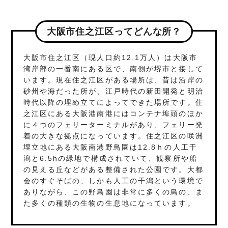
大阪市住之江区ってどんな所？
大阪市住之江区（現人口約12.1万人）は大阪市
湾岸部の一番南にある区で、南側が堺市と接して
います。現在住之江区がある場所は、昔は沿岸の
砂州や海だった所が、江戸時代の新田開発と明治
時代以降の埋め立てによってできた場所です。住
之江区にある大阪港南港にはコンテナ埠頭のほか
に４つのフェリーターミナルがあり、フェリー発
着の大きな拠点になっています。住之江区の咲洲
埋立地にある大阪南港野鳥園は12.8ｈの人工干
潟と6.5hの緑地で構成されていて、観察所や船
の見える丘などがある整備された公園です。大都
会のすぐそばの、しかも人工の干潟という環境で
ありながら、この野鳥園は非常に多くの鳥の、ま
た多くの種類の生物の生息地になっています。