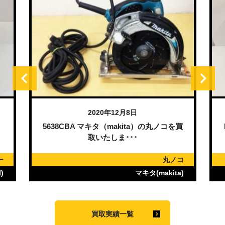
2020年12月8日
）
5638CBA マキタ（makita）の丸ノコを買
取いたしま･･･
ー
丸ノコ
)
マキタ(makita)
買取実績一覧