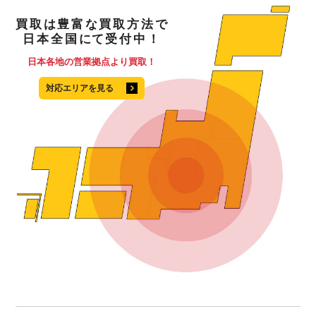
買取
は
豊富
な
買取方法
で
日本全国
にて
受付中！
日本各地の営業拠点より買取！
対応エリアを見る