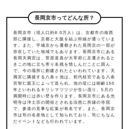
長岡京市ってどんな所？
長岡京市（現人口約8.0万人）は、京都市の南西
部に隣接し、京都と大阪を結ぶ幹線が通っていま
す。また、平城京から遷都された長岡京の一部が
存在していた地域でもあります。長岡京市にある
長岡天満宮は、菅原道真が大宰府に左遷されると
きこの地に立ち寄り名残を惜しんだことに因ん
で、今の場所に創建されたといわれています。天
満宮に隣接する八条ヶ池は、初代桂宮である八条
宮智仁親王によって造られ、池の堤には樹齢150
年といわれるキリシマツツジが生い茂り、5月の
満開時には赤い壁を作ります。長岡京市にある光
明寺は浄土宗の開祖とされる法然に所縁の寺院
で、参道の見事な紅葉が有名です。また、長岡京
市は筍の名産地として知られており、筍にちなん
だイベントなども行われています。