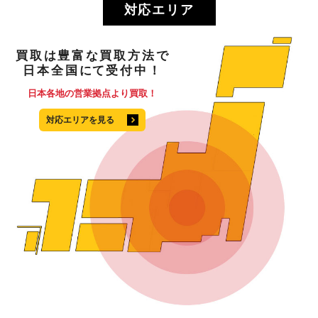
対応エリア
買取
は
豊富
な
買取方法
で
日本全国
にて
受付中！
日本各地の営業拠点より買取！
対応エリアを見る