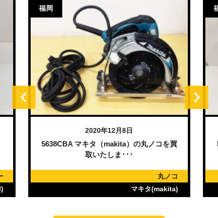
福岡
2020年12月8日
）
5638CBA マキタ（makita）の丸ノコを買
取いたしま･･･
ー
丸ノコ
)
マキタ(makita)