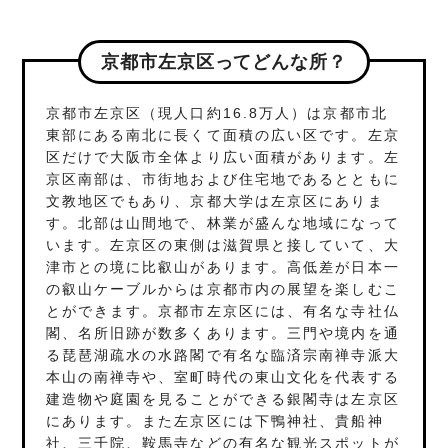
京都市左京区ってどんな所？
京都市左京区（現人口約16.8万人）は京都市北
東部にある南北に長くて面積の広い区です。左京
区だけで大阪市全体より広い面積があります。左
京区南部は、市街地および住宅地であるとともに
文教地区でもあり、京都大学は左京区にありま
す。北部は山間地で、林業が盛んな地域になって
います。左京区の東側は滋賀県と接していて、大
津市との境に比叡山があります。高低差が日本一
の叡山ケーブルからは京都市内の展望を楽しむこ
とができます。京都市左京区には、有名な寺社仏
閣、名所旧跡が数多くあります。三門や境内を通
る琵琶湖疏水の水路閣で有名な臨済宗南禅寺派大
本山の南禅寺や、室町時代の東山文化を代表する
建造物や庭園を見ることができる銀閣寺は左京区
にあります。また左京区には下鴨神社、貴船神
社、三千院、鞍馬寺などの有名な観光スポットが