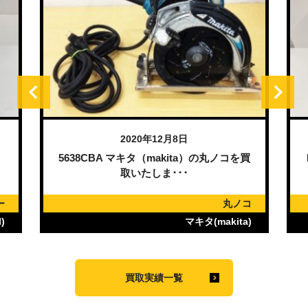
2020年12月8日
）
5638CBA マキタ（makita）の丸ノコを買
取いたしま･･･
ー
丸ノコ
)
マキタ(makita)
買取実績一覧