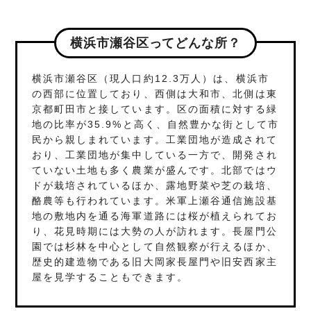
横浜市瀬谷区ってどんな所？
横浜市瀬谷区（現人口約12.3万人）は、横浜市
の西部に位置しており、西側は大和市、北側は東
京都町田市と接しています。区の面積に対する緑
地の比率が35.9%と高く、自然豊かな街として市
民から親しまれています。工業団地が造成されて
おり、工業団地が集中している一方で、開発され
ていない土地も多く農業が盛んです。北部ではウ
ドが栽培されているほか、露地野菜や芝の栽培、
酪農等も行われています。米軍上瀬谷通信施設基
地の敷地内を通る海軍道路には桜が植えられてお
り、花見時期には大勢の人が訪れます。長屋門公
園では杉林を中心として自然観察が行えるほか、
歴史的建造物である旧大岡家長屋門や旧安西家主
屋を見学することもできます。