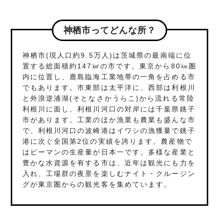
神栖市ってどんな所？
神栖市(現人口約9.5万人)は茨城県の最南端に位
置する総面積約147㎢の市です。東京から80㎞圏
内に位置し、鹿島臨海工業地帯の一角を占める市
でもあります。市東部は太平洋に、西部は利根川
と外浪逆浦湖(そとなさかうらこ)から流れる常陸
利根川に面し、利根川河口の対岸には千葉県銚子
市があります。工業のほか漁業も農業も盛んな市
で、利根川河口の波崎港はイワシの漁獲量で銚子
港に次ぐ全国第2位の実績を誇ります。農産物で
はピーマンの生産量が日本一です。多様な産業と
豊かな水資源を有する市は、近年は観光にも力を
入れ、工場群の夜景を楽しむナイト・クルージン
グが東京圏からの観光客を集めています。