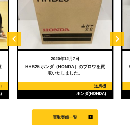
2020年12月7日
買
HHB25 ホンダ（HONDA）のブロワを買
取いたしました。
コ
送風機
)
ホンダ(HONDA)
買取実績一覧