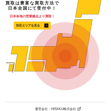
買取
は
豊富
な
買取方法
で
日本全国
にて
受付中！
日本各地の営業拠点より買取！
対応エリアを見る
運営会社：
HIRAKU株式会社