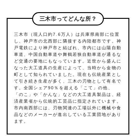
三木市ってどんな所？
三木市（現人口約7.6万人）は兵庫県南部に位置
し、神戸市の北西部に隣接する内陸都市です。神
戸電鉄により神戸市と結ばれ、市内には山陽自動
車道、中国自動車道や舞鶴若狭自動車道が通るな
ど交通の要地にもなっています。近世から盛んに
なった大工道具の生産によって、当時から金物の
町として知られていました。現在も伝統産業とし
て引き続き生産が多く、三木の刃物として有名で
す。全国シェア90％を超える「こて」の他、
「のこ」や「かんな」などの大工道具製品は、経
済産業省から伝統的工芸品に指定されています。
市内南西部には、刃物関連の工場以外に機械や食
品などのメーカーが進出している工業団地があり
ます。