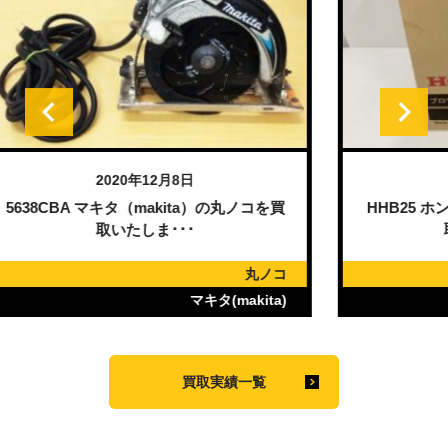
2020年12月7日
買
HHB25 ホンダ（HONDA）のブロワを買
取いたしました。
コ
送風機
)
ホンダ(HONDA)
買取実績一覧