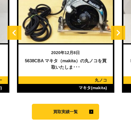
2020年12月8日
）
5638CBA マキタ（makita）の丸ノコを買
取いたしま･･･
ー
丸ノコ
)
マキタ(makita)
買取実績一覧