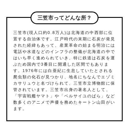
三笠市ってどんな所？
三笠市(現人口約0.8万人)は北海道の中西部に位
置する自治体です。江戸時代の末期に石炭が発見
された経緯もあって、産業革命の始まる明治には
電話や水道などのインフラの整備が北海道の中で
はいち早く進められていき、特に鉄道は石炭を運
ぶため国内で3番目に開通した区間でもありま
す。1976年には白亜紀に生息していたとされる
爬虫類の化石が見つかり、地名にちなんでエゾミ
カサリュウと名づけられて、三笠市立博物館に保
管されています。三笠市出身の著名人として、
「宇宙戦艦ヤマト」や「ベルサイユのばら」など
数多くのアニメで声優を務めたキートン山田がい
ます。