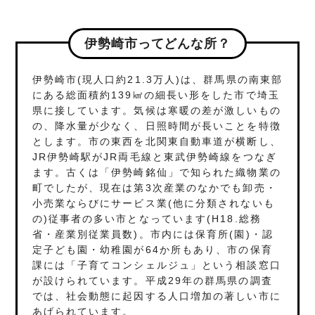
伊勢崎市ってどんな所？
伊勢崎市(現人口約21.3万人)は、群馬県の南東部
にある総面積約139㎢の細長い形をした市で埼玉
県に接しています。気候は寒暖の差が激しいもの
の、降水量が少なく、日照時間が長いことを特徴
とします。市の東西を北関東自動車道が横断し、
JR伊勢崎駅がJR両毛線と東武伊勢崎線をつなぎ
ます。古くは「伊勢崎銘仙」で知られた織物業の
町でしたが、現在は第3次産業のなかでも卸売・
小売業ならびにサービス業(他に分類されないも
の)従事者の多い市となっています(H18.総務
省・産業別従業員数)。市内には保育所(園)・認
定子ども園・幼稚園が64か所もあり、市の保育
課には「子育てコンシェルジュ」という相談窓口
が設けられています。平成29年の群馬県の調査
では、社会動態に起因する人口増加の著しい市に
あげられています。