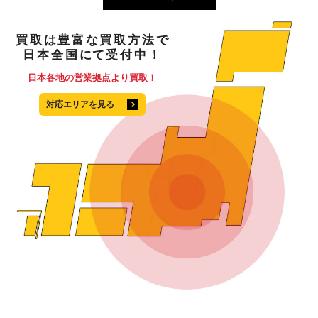
買取
は
豊富
な
買取方法
で
日本全国
にて
受付中！
日本各地の営業拠点より買取！
対応エリアを見る