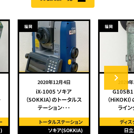
福岡
福岡
2020年12月4日
2020
iX-1005 ソキア
G10SB
ー
（SOKKIA）のトータルス
（HiKOK
テーション･･･
ライン
ー
トータルステーション
ディス
)
ソキア(SOKKIA)
日立工