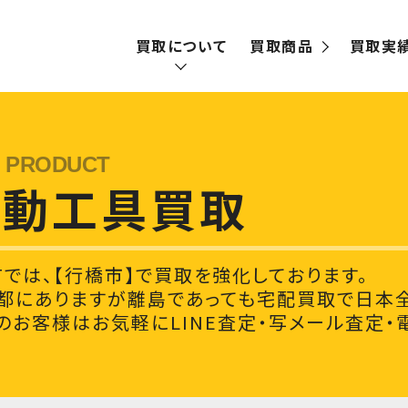
買取について
買取商品
買取実
買取の流れ
宅配買取
電動工具買取
出張買取
Tでは、【行橋市】で買取を強化しております。
都にありますが離島であっても宅配買取で日本全
お客様はお気軽にLINE査定・写メール査定・