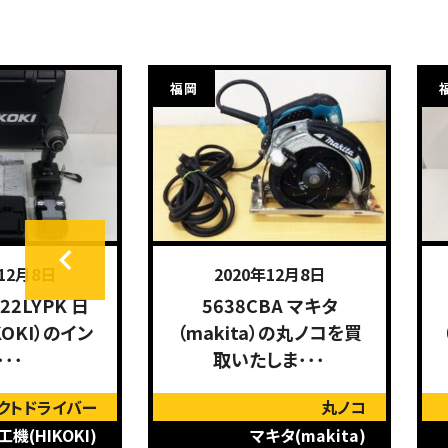
福岡
年12月8日
2020年12月8日
22LYPK 日
5638CBA マキタ
KOKI）のイン
（makita）の丸ノコを買
･･･
取いたしま･･･
クトドライバー
丸ノコ
機(HIKOKI)
マキタ(makita)