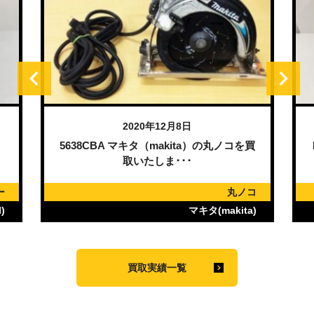
2020年12月8日
）
5638CBA マキタ（makita）の丸ノコを買
取いたしま･･･
ー
丸ノコ
)
マキタ(makita)
買取実績一覧