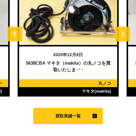
2020年12月8日
）
5638CBA マキタ（makita）の丸ノコを買
取いたしま･･･
ー
丸ノコ
)
マキタ(makita)
買取実績一覧