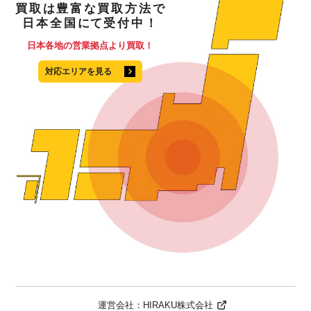
買取
は
豊富
な
買取方法
で
日本全国
にて
受付中！
日本各地の営業拠点より買取！
対応エリアを見る
運営会社：
HIRAKU株式会社