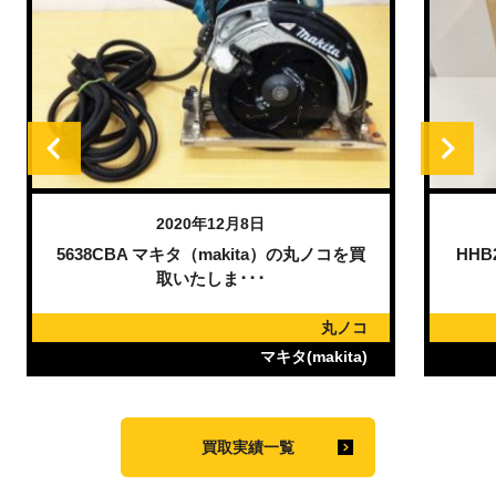
2020年12月7日
買
HHB25 ホンダ（HONDA）のブロワを買
取いたしました。
コ
送風機
)
ホンダ(HONDA)
買取実績一覧