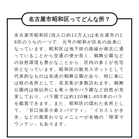
名古屋市昭和区ってどんな所？
名古屋市昭和区(現人口約11万人)は名古屋市の1
6区のうちの一つで、元号の昭和が区名の由来に
なっています。昭和区は地下鉄の路線が南北に通
っていることから交通の便が良く、鶴舞公園など
の自然環境も豊かなことから、区内の多くが住宅
街となっています。昭和区の観光スポットとして
代表的なものは先述の鶴舞公園があり、特に春に
は桜の名所として、花見客が多数訪れます。鶴舞
公園内は桜以外にも竜ヶ池やバラ園など自然が充
実しており、バラ園では約120種1,400本のバラ
を鑑賞できます。また、昭和区の隠れた名所とし
て、「甘口抹茶小倉スパゲティ」「イカスミかき
氷」などの風変わりなメニューが名物の「喫茶マ
ウンテン」もあります。