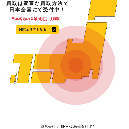
買取
は
豊富
な
買取方法
で
日本全国
にて
受付中！
日本各地の営業拠点より買取！
対応エリアを見る
運営会社：
HIRAKU株式会社